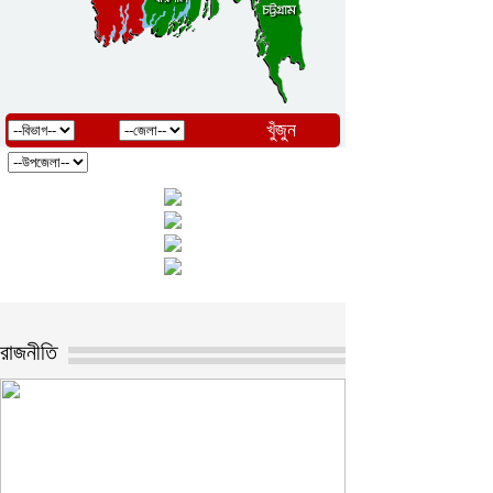
খুঁজুন
রাজনীতি