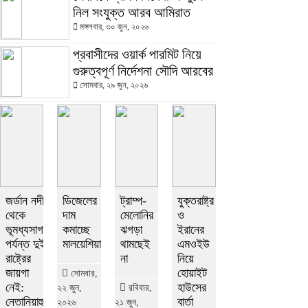
নিল সংযুক্ত আরব আমিরাত
মঙ্গলবার, ৩০ জুন, ২০২৬
প্রবাসীদের ওয়ার্ক পারমিট নিয়ে
গুরুত্বপূর্ণ নির্দেশনা সৌদি আরবের
সোমবার, ২৯ জুন, ২০২৬
জর্ডান নদী
ডিজেলের
ট্রাম্প-
যুক্তরাষ্ট্র
থেকে
দাম
মেলোনির
ও
ভূমধ্যসাগর
কমাচ্ছে
ঝগড়া
ইরানের
পর্যন্ত দুই
মালয়েশিয়া
থামছেই
এমওইউ
রাষ্ট্রের
না
নিয়ে
জায়গা
হোয়াইট
সোমবার,
নেই:
হাউসের
২২ জুন,
রবিবার,
নেতানিয়াহু
বার্তা
২০২৬
২১ জুন,