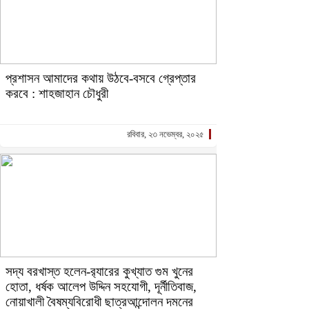
প্রশাসন আমাদের কথায় উঠবে-বসবে গ্রেপ্তার
করবে : শাহজাহান চৌধুরী
রবিবার, ২৩ নভেম্বর, ২০২৫
সদ্য বরখাস্ত হলেন-র‍্যারের কুখ্যাত গুম খুনের
হোতা, ধর্ষক আলেপ উদ্দিন সহযোগী, দূর্নীতিবাজ,
নোয়াখালী বৈষম্যবিরোধী ছাত্রআন্দোলন দমনের