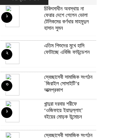
চিকিৎসাধীন অবস্থায় না
ফেরার দেশে গেলেন ভোলা
১
টেলিকমের কর্ণধার মাহমুদুল
হাসান সুমন
এতিম শিশুদের মুখে হাসি
ফোটাচ্ছে এবিজি ফাউন্ডেশন
২
স্বেচ্ছাসেবী সামাজিক সংগঠন
`জিরাইল সোসাইটি’র
৩
আত্মপ্রকাশ
খান্দুরা দরবার শরীফে
শহীদ মনসুর আলী মেডিকেল
‘ওজিফায়ে ইয়াদুল্লাহ’
১
কলেজে বহিরাগতদের হট্টগোল:
৪
বইয়ের মোড়ক উন্মোচন
সাবেক কর্মকর্তার বিরুদ্ধে
একের পর এক অভিযোগ
স্বেচ্ছাসেবী সামাজিক সংগঠন