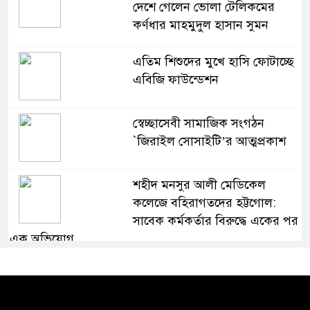
দেশে গেলেন ভোলা টেলিকমের
কর্ণধার মাহমুদুল হাসান সুমন
এতিম শিশুদের মুখে হাসি ফোটাচ্ছে
এবিজি ফাউন্ডেশন
স্বেচ্ছাসেবী সামাজিক সংগঠন
`জিরাইল সোসাইটি’র আত্মপ্রকাশ
শহীদ মনসুর আলী মেডিকেল
কলেজে বহিরাগতদের হট্টগোল:
সাবেক কর্মকর্তার বিরুদ্ধে একের পর
এক অভিযোগ
জুলাই গণঅভ্যুত্থানের দুই বছর:
রাজপথ থেকে অ্যালগরিদমের