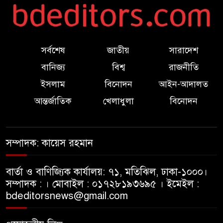
রাজনীতি
বাংলাদেশে চালু হতে যাচ্ছে বিশ্বখ্যাত
থাইকফি চেইন ‘ক্যাফে আমাজন’
সর্বশেষ
জাতীয়
সারাদেশ
বানিজ্য
বিশ্ব
রাজনীতি
ম্যানচেস্টারে শিশু নির্যাতনের
ইসলাম
বিনোদন
আইন-আদালত
অভিযোগ, পাকিস্তানের সাবেক মন্ত্রীর
রাজনৈতিক প্রত্যাবর্তন
আন্তর্জাতিক
খেলাধুলা
বিনোদন
২০২৮-২৯ অর্থবছরেই ৫ ট্রিলিয়ন
ডলারের অর্থনীতি ছুবে ভারত:
সম্পাদক: কায়েস রহমান
রাজ্যসভায় নির্মলা সীতারামন
বার্তা ও বাণিজ্যিক কার্যালয়: ৭১, মতিঝিল, ঢাকা-১০০০।
প্রধানমন্ত্রীর ২৫ কোটি বৃক্ষরোপণ
সম্পাদক : । মোবাইল : ০১৭২৮১৯৩৬৯৫ । ইমেইল :
কর্মসূচিতে পবিপ্রবি ছাত্রদলের
bdeditorsnews@gmail.com
অংশগ্রহণ