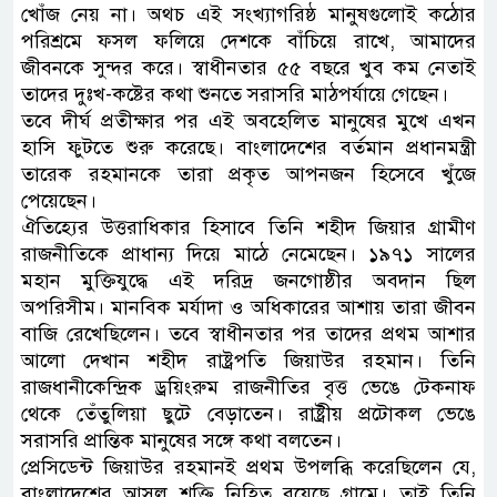
খোঁজ নেয় না। অথচ এই সংখ্যাগরিষ্ঠ মানুষগুলোই কঠোর
পরিশ্রমে ফসল ফলিয়ে দেশকে বাঁচিয়ে রাখে, আমাদের
জীবনকে সুন্দর করে। স্বাধীনতার ৫৫ বছরে খুব কম নেতাই
তাদের দুঃখ-কষ্টের কথা শুনতে সরাসরি মাঠপর্যায়ে গেছেন।
তবে দীর্ঘ প্রতীক্ষার পর এই অবহেলিত মানুষের মুখে এখন
হাসি ফুটতে শুরু করেছে। বাংলাদেশের বর্তমান প্রধানমন্ত্রী
তারেক রহমানকে তারা প্রকৃত আপনজন হিসেবে খুঁজে
পেয়েছেন।
ঐতিহ্যের উত্তরাধিকার হিসাবে তিনি শহীদ জিয়ার গ্রামীণ
রাজনীতিকে প্রাধান্য দিয়ে মাঠে নেমেছেন। ১৯৭১ সালের
মহান মুক্তিযুদ্ধে এই দরিদ্র জনগোষ্ঠীর অবদান ছিল
অপরিসীম। মানবিক মর্যাদা ও অধিকারের আশায় তারা জীবন
বাজি রেখেছিলেন। তবে স্বাধীনতার পর তাদের প্রথম আশার
আলো দেখান শহীদ রাষ্ট্রপতি জিয়াউর রহমান। তিনি
রাজধানীকেন্দ্রিক ড্রয়িংরুম রাজনীতির বৃত্ত ভেঙে টেকনাফ
থেকে তেঁতুলিয়া ছুটে বেড়াতেন। রাষ্ট্রীয় প্রটোকল ভেঙে
সরাসরি প্রান্তিক মানুষের সঙ্গে কথা বলতেন।
প্রেসিডেন্ট জিয়াউর রহমানই প্রথম উপলব্ধি করেছিলেন যে,
বাংলাদেশের আসল শক্তি নিহিত রয়েছে গ্রামে। তাই তিনি