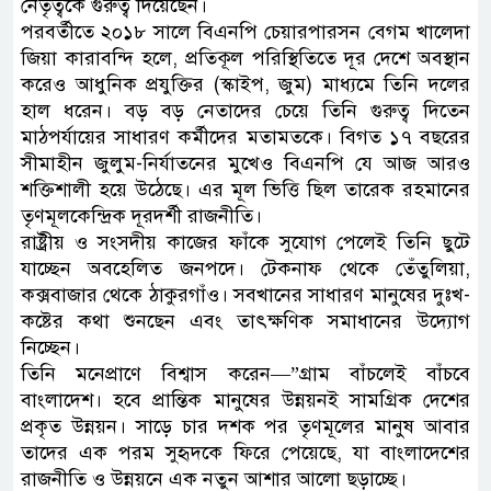
নেতৃত্বকে গুরুত্ব দিয়েছেন।
পরবর্তীতে ২০১৮ সালে বিএনপি চেয়ারপারসন বেগম খালেদা
জিয়া কারাবন্দি হলে, প্রতিকূল পরিস্থিতিতে দূর দেশে অবস্থান
করেও আধুনিক প্রযুক্তির (স্কাইপ, জুম) মাধ্যমে তিনি দলের
হাল ধরেন। বড় বড় নেতাদের চেয়ে তিনি গুরুত্ব দিতেন
মাঠপর্যায়ের সাধারণ কর্মীদের মতামতকে। বিগত ১৭ বছরের
সীমাহীন জুলুম-নির্যাতনের মুখেও বিএনপি যে আজ আরও
শক্তিশালী হয়ে উঠেছে। এর মূল ভিত্তি ছিল তারেক রহমানের
তৃণমূলকেন্দ্রিক দূরদর্শী রাজনীতি।
রাষ্ট্রীয় ও সংসদীয় কাজের ফাঁকে সুযোগ পেলেই তিনি ছুটে
যাচ্ছেন অবহেলিত জনপদে। টেকনাফ থেকে তেঁতুলিয়া,
কক্সবাজার থেকে ঠাকুরগাঁও। সবখানের সাধারণ মানুষের দুঃখ-
কষ্টের কথা শুনছেন এবং তাৎক্ষণিক সমাধানের উদ্যোগ
নিচ্ছেন।
তিনি মনেপ্রাণে বিশ্বাস করেন—”গ্রাম বাঁচলেই বাঁচবে
বাংলাদেশ। হবে প্রান্তিক মানুষের উন্নয়নই সামগ্রিক দেশের
প্রকৃত উন্নয়ন। সাড়ে চার দশক পর তৃণমূলের মানুষ আবার
তাদের এক পরম সুহৃদকে ফিরে পেয়েছে, যা বাংলাদেশের
রাজনীতি ও উন্নয়নে এক নতুন আশার আলো ছড়াচ্ছে।