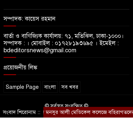
আনসার-ভিডিপি উন্নয়ন ব্যাংকে
সম্পাদক: কায়েস রহমান
অনলাইন কোর ব্যাংকিং সল্যুশন
(CBS) বাস্তবায়নের প্রকল্প উদ্বোধনী
সভা অতিসম্প্রতি ঢাকায় অনুষ্ঠিত
বার্তা ও বাণিজ্যিক কার্যালয়: ৭১, মতিঝিল, ঢাকা-১০০০।
সম্পাদক : । মোবাইল : ০১৭২৮১৯৩৬৯৫ । ইমেইল :
bdeditorsnews@gmail.com
১ কোটির যন্ত্রাংশ ৮ কোটি!! না
মিডিয়া ট্রায়াল?? প্রকাশিত সংবাদের
ব্যাপারে রেলওয়ের ব্যাখ্যা
প্রয়োজনীয় লিঙ্ক
১ কোটির যন্ত্রাংশ ৮ কোটি!!না
Sample Page
বাংলা
সব খবর
মিডিয়া ট্র্যায়াল??প্রকাশিত সংবাদের
ব্যাপারে রেলওয়ের ব্যাখ্যা
© সর্বস্বত্ব সংরক্ষিত ©
সংবাদ শিরোনাম ::
শহীদ মনসুর আলী মেডিকেল কলেজে বহিরাগতদের হট্ট
কারিগরি সহযোগিতায়ঃ
আইটিপল্লী