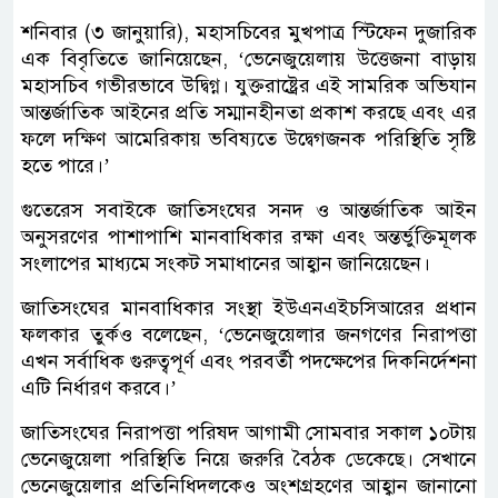
শনিবার (৩ জানুয়ারি), মহাসচিবের মুখপাত্র স্টিফেন দুজারিক
এক বিবৃতিতে জানিয়েছেন, ‘ভেনেজুয়েলায় উত্তেজনা বাড়ায়
মহাসচিব গভীরভাবে উদ্বিগ্ন। যুক্তরাষ্ট্রের এই সামরিক অভিযান
আন্তর্জাতিক আইনের প্রতি সম্মানহীনতা প্রকাশ করছে এবং এর
ফলে দক্ষিণ আমেরিকায় ভবিষ্যতে উদ্বেগজনক পরিস্থিতি সৃষ্টি
হতে পারে।’
গুতেরেস সবাইকে জাতিসংঘের সনদ ও আন্তর্জাতিক আইন
অনুসরণের পাশাপাশি মানবাধিকার রক্ষা এবং অন্তর্ভুক্তিমূলক
সংলাপের মাধ্যমে সংকট সমাধানের আহ্বান জানিয়েছেন।
জাতিসংঘের মানবাধিকার সংস্থা ইউএনএইচসিআরের প্রধান
ফলকার তুর্কও বলেছেন, ‘ভেনেজুয়েলার জনগণের নিরাপত্তা
এখন সর্বাধিক গুরুত্বপূর্ণ এবং পরবর্তী পদক্ষেপের দিকনির্দেশনা
এটি নির্ধারণ করবে।’
জাতিসংঘের নিরাপত্তা পরিষদ আগামী সোমবার সকাল ১০টায়
ভেনেজুয়েলা পরিস্থিতি নিয়ে জরুরি বৈঠক ডেকেছে। সেখানে
ভেনেজুয়েলার প্রতিনিধিদলকেও অংশগ্রহণের আহ্বান জানানো