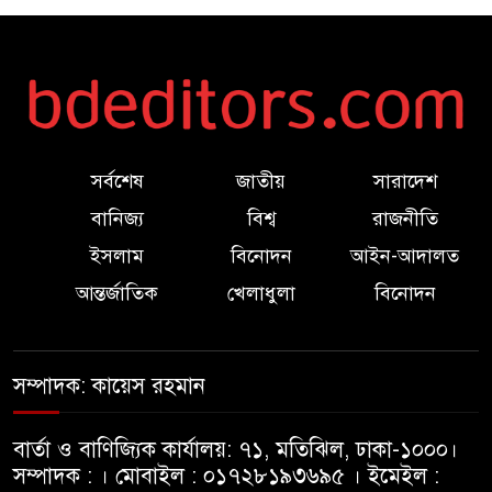
প্রধানমন্ত্রীর ২৫ কোটি বৃক্ষরোপণ
কর্মসূচিতে পবিপ্রবি ছাত্রদলের
অংশগ্রহণ
খান্দুরা দরবার শরীফে ‘ওজিফায়ে
ইয়াদুল্লাহ’ বইয়ের মোড়ক উন্মোচন
সর্বশেষ
জাতীয়
সারাদেশ
আনসার-ভিডিপি উন্নয়ন ব্যাংকে
বানিজ্য
বিশ্ব
রাজনীতি
অনলাইন কোর ব্যাংকিং সল্যুশন
ইসলাম
বিনোদন
আইন-আদালত
(CBS) বাস্তবায়নের প্রকল্প উদ্বোধনী
আন্তর্জাতিক
খেলাধুলা
বিনোদন
সভা অতিসম্প্রতি ঢাকায় অনুষ্ঠিত
১ কোটির যন্ত্রাংশ ৮ কোটি!! না
সম্পাদক: কায়েস রহমান
মিডিয়া ট্রায়াল?? প্রকাশিত সংবাদের
ব্যাপারে রেলওয়ের ব্যাখ্যা
বার্তা ও বাণিজ্যিক কার্যালয়: ৭১, মতিঝিল, ঢাকা-১০০০।
সম্পাদক : । মোবাইল : ০১৭২৮১৯৩৬৯৫ । ইমেইল :
১ কোটির যন্ত্রাংশ ৮ কোটি!!না