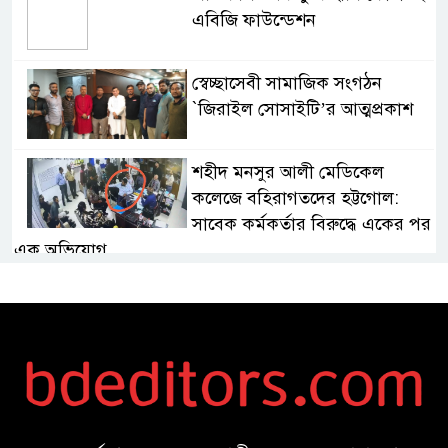
এবিজি ফাউন্ডেশন
স্বেচ্ছাসেবী সামাজিক সংগঠন
`জিরাইল সোসাইটি’র আত্মপ্রকাশ
শহীদ মনসুর আলী মেডিকেল
কলেজে বহিরাগতদের হট্টগোল:
সাবেক কর্মকর্তার বিরুদ্ধে একের পর
এক অভিযোগ
জুলাই গণঅভ্যুত্থানের দুই বছর:
রাজপথ থেকে অ্যালগরিদমের
রাজনীতি
বাংলাদেশে চালু হতে যাচ্ছে বিশ্বখ্যাত
থাইকফি চেইন ‘ক্যাফে আমাজন’