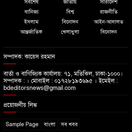
সর্বশেষ
জাতীয়
সারাদেশ
বানিজ্য
বিশ্ব
রাজনীতি
ম্যানচেস্টারে শিশু নির্যাতনের
ইসলাম
বিনোদন
আইন-আদালত
অভিযোগ, পাকিস্তানের সাবেক মন্ত্রীর
রাজনৈতিক প্রত্যাবর্তন
আন্তর্জাতিক
খেলাধুলা
বিনোদন
২০২৮-২৯ অর্থবছরেই ৫ ট্রিলিয়ন
ডলারের অর্থনীতি ছুবে ভারত:
সম্পাদক: কায়েস রহমান
রাজ্যসভায় নির্মলা সীতারামন
বার্তা ও বাণিজ্যিক কার্যালয়: ৭১, মতিঝিল, ঢাকা-১০০০।
প্রধানমন্ত্রীর ২৫ কোটি বৃক্ষরোপণ
সম্পাদক : । মোবাইল : ০১৭২৮১৯৩৬৯৫ । ইমেইল :
কর্মসূচিতে পবিপ্রবি ছাত্রদলের
bdeditorsnews@gmail.com
অংশগ্রহণ
প্রয়োজনীয় লিঙ্ক
খান্দুরা দরবার শরীফে ‘ওজিফায়ে
ইয়াদুল্লাহ’ বইয়ের মোড়ক উন্মোচন
Sample Page
বাংলা
সব খবর